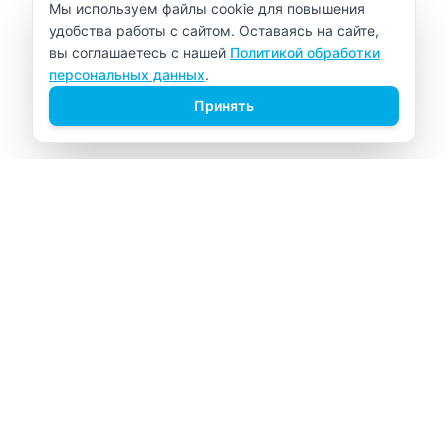
Уведомление об использовании cookie
Мы используем файлы cookie для повышения
удобства работы с сайтом. Оставаясь на сайте,
вы соглашаетесь с нашей
Политикой обработки
персональных данных
.
Принять
ВИТАЛАБ
Медицинский центр в Северске
Навигация
Главная
Прайс-лист
Врачи
Акции