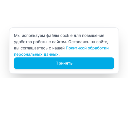
Уведомление об использовании cookie
Мы используем файлы cookie для повышения
удобства работы с сайтом. Оставаясь на сайте,
вы соглашаетесь с нашей
Политикой обработки
персональных данных
.
Принять
ВИТАЛАБ
Медицинский центр в Северске
Навигация