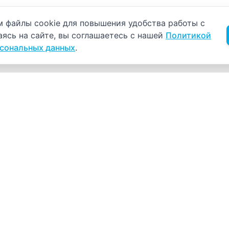
б использовании cookie
 файлы cookie для повышения удобства работы с
аясь на сайте, вы соглашаетесь с нашей
Политикой
рсональных данных
.
Навигация
К
Главная
К
С
Прайс-лист
+
Врачи
Пн
Акции
О компании
Как нас найти