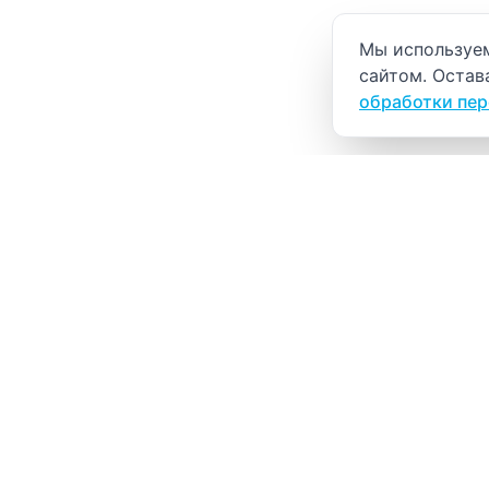
Уведомление о
Мы используем
сайтом. Остав
обработки пе
ВИТАЛАБ
Медицинский центр в Северске