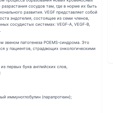
ом процесса образования новых кровеносных
о разрастания сосудов там, где в норме их быть
ионального развития. VEGF представляет собой
оста эндотелия, состоящее из семи членов,
ных сосудистых системах: VEGF-A, VEGF-B,
.
м звеном патогенеза РОЕМS-синдрома. Это
ся у пациентов, страдающих онкологическими
из первых букв английских слов,
:
ьный иммуноглобулин (парапротеин);