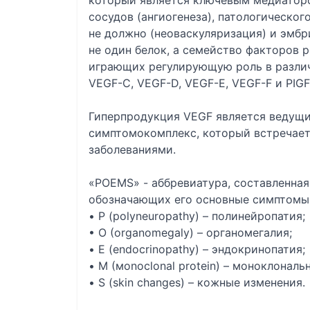
который является ключевым медиатор
сосудов (ангиогенеза), патологическог
не должно (неоваскуляризация) и эмбр
не один белок, а семейство факторов р
играющих регулирующую роль в различ
VEGF-C, VEGF-D, VEGF-E, VEGF-F и PIGF
Гиперпродукция VEGF является ведущи
симптомокомплекс, который встречает
заболеваниями.
«РОЕМS» - аббревиатура, составленная 
обозначающих его основные симптомы
• P (polyneuropathy) – полинейропатия;
• О (organomegaly) – органомегалия;
• E (endocrinopathy) – эндокринопатия;
• M (мonoclonal protein) – моноклонал
• S (skin changes) – кожные изменения.