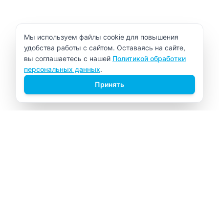
Уведомление об использовании cookie
Мы используем файлы cookie для повышения
удобства работы с сайтом. Оставаясь на сайте,
вы соглашаетесь с нашей
Политикой обработки
персональных данных
.
Принять
ВИТАЛАБ
Медицинский центр в Северске
Навигация
Главная
Прайс-лист