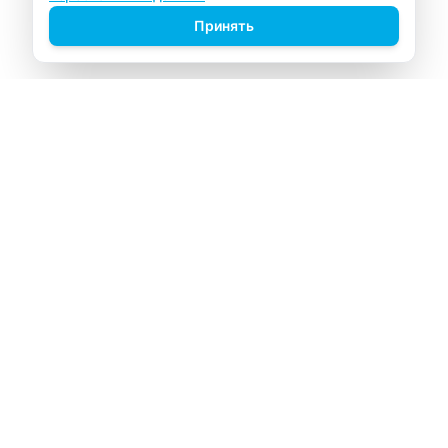
Принять
ВИТАЛАБ
Медицинский центр в Северске
Навигация
Главная
Прайс-лист
Врачи
Акции
О компании
Контакты