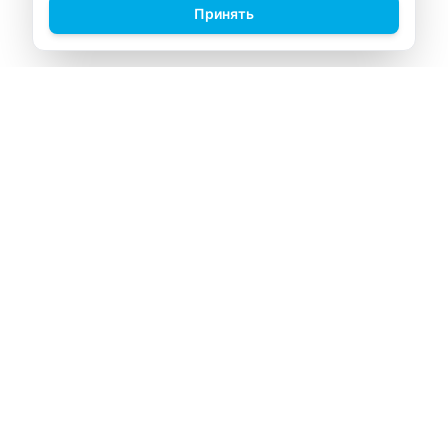
Принять
ВИТАЛАБ
Медицинский центр в Северске
Навигация
Главная
Прайс-лист
Врачи
Акции
О компании
Контакты