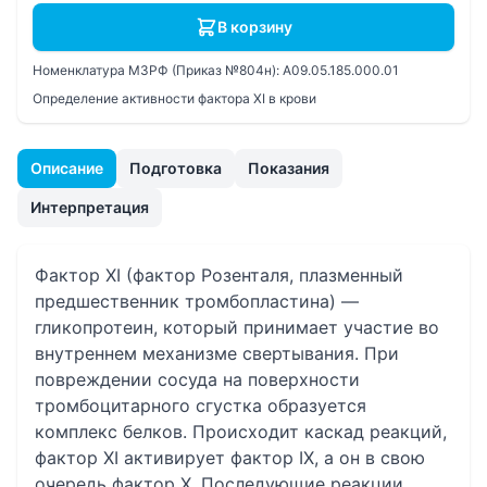
В корзину
Номенклатура МЗРФ (Приказ №804н):
A09.05.185.000.01
Определение активности фактора XI в крови
Описание
Подготовка
Показания
Интерпретация
Фактор XI (фактор Розенталя, плазменный
предшественник тромбопластина) —
гликопротеин, который принимает участие во
внутреннем механизме свертывания. При
повреждении сосуда на поверхности
тромбоцитарного сгустка образуется
комплекс белков. Происходит каскад реакций,
фактор XI активирует фактор IX, а он в свою
очередь фактор X. Последующие реакции