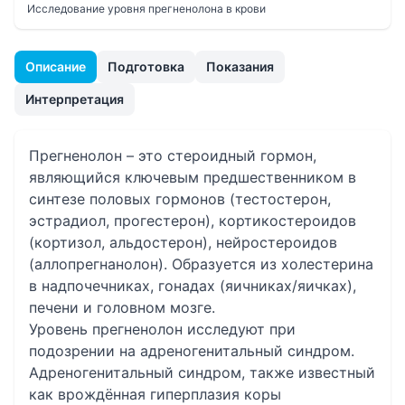
Исследование уровня прегненолона в крови
Описание
Подготовка
Показания
Интерпретация
Прегненолон – это стероидный гормон,
являющийся ключевым предшественником в
синтезе половых гормонов (тестостерон,
эстрадиол, прогестерон), кортикостероидов
(кортизол, альдостерон), нейростероидов
(аллопрегнанолон). Образуется из холестерина
в надпочечниках, гонадах (яичниках/яичках),
печени и головном мозге.
Уровень прегненолон исследуют при
подозрении на адреногенитальный синдром.
Адреногенитальный синдром, также известный
как врождённая гиперплазия коры