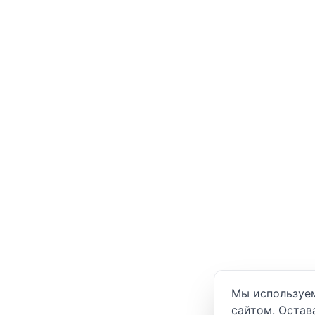
Уведомление о
Мы используем
сайтом. Остав