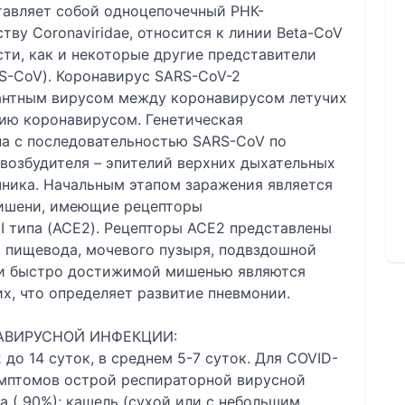
авляет собой одноцепочечный РНК-
ву Coronaviridae, относится к линии Beta-CoV
ости, как и некоторые другие представители
S-CoV). Коронавирус SARS-CoV-2
антным вирусом между коронавирусом летучих
ию коронавирусом. Генетическая
на с последовательностью SARS-CoV по
возбудителя – эпителий верхних дыхательных
чника. Начальным этапом заражения является
мишени, имеющие рецепторы
I типа (ACE2). Рецепторы ACE2 представлены
к, пищевода, мочевого пузыря, подвздошной
 и быстро достижимой мишенью являются
ких, что определяет развитие пневмонии.
АВИРУСНОЙ ИНФЕКЦИИ:
до 14 суток, в среднем 5-7 суток. Для COVID-
имптомов острой респираторной вирусной
 ( 90%); кашель (сухой или с небольшим