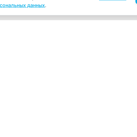
рсональных данных
.
Навигация
К
Главная
К
С
Прайс-лист
+
Врачи
Пн
Акции
О компании
Как нас найти