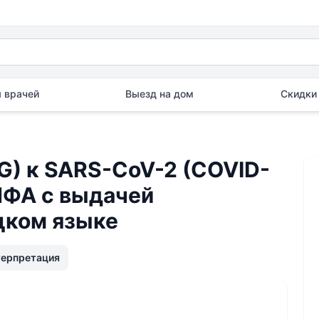
 врачей
Выезд на дом
Скидки 
gG) к SARS-CoV-2 (COVID-
ИФА с выдачей
цком языке
терпретация