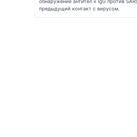
обнаружение антител к IgG против SARS