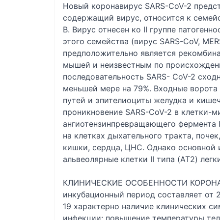
Новый коронавирус SARS-CoV-2 предст
содержащий вирус, относится к семейст
B. Вирус отнесен ко II группе патогенн
этого семейства (вирус SARS-CoV, MER
предположительно является рекомбин
мышей и неизвестным по происхожден
последовательность SARS- CoV-2 сход
меньшей мере на 79%. Входные ворота 
путей и эпителиоциты желудка и кише
проникновение SARS-CoV-2 в клетки-
ангиотензинпревращающего фермента I
на клетках дыхательного тракта, поче
кишки, сердца, ЦНС. Однако основной
альвеолярные клетки II типа (AT2) лег
КЛИНИЧЕСКИЕ ОСОБЕННОСТИ КОРОН
инкубационный период составляет от 2 
19 характерно наличие клинических с
инфекции: повышение температуры тела