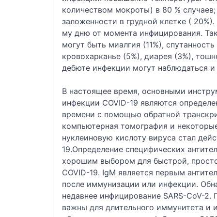
количеством мокроты) в 80 % случаев
заложенности в грудной клетке ( 20%)
му дню от момента инфицирования. Та
могут быть миалгия (11%), спутанность 
кровохарканье (5%), диарея (3%), тошн
дебюте инфекции могут наблюдаться и
В настоящее время, основными инстру
инфекции COVID-19 являются определен
времени с помощью обратной транскри
компьютерная томография и некоторые
нуклеиновую кислоту вируса стал деи
19.Определение специфических антител
хорошим выбором для быстрой, просто
COVID-19. IgM является первым антит
после иммунизации или инфекции. Обн
недавнее инфицирование SARS-CoV-2. 
важны для длительного иммунитета и и