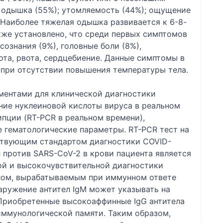
; одышка (55%); утомляемость (44%); ощущение
. Наиболее тяжелая одышка развивается к 6-8-
кже установлено, что среди первых симптомов
сознания (9%), головные боли (8%),
ота, рвота, сердцебиение. Данные симптомы в
 при отсутствии повышения температуры тела.
ментами для клинической диагностики
ие нуклеиновой кислоты вируса в реальном
пции (RT-PCR в реальном времени),
 гематологические параметры. RT-PCR тест на
̆ствующим стандартом диагностики COVID-
 против SARS-CoV-2 в крови пациента является
й и высокочувствительной диагностики
елом, вырабатываемым при иммунном ответе
аружение антител IgM может указывать на
Приобретенные высокоаффинные IgG антитела
ммунологической памяти. Таким образом,