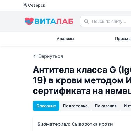
Северск
Анализы
Приемы
Вернуться
Антитела класса G (I
19) в крови методом 
сертификата на неме
Описание
Подготовка
Показания
Ин
Биоматериал:
Сыворотка крови