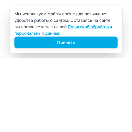
Уведомление об использовании cookie
Мы используем файлы cookie для повышения
удобства работы с сайтом. Оставаясь на сайте,
вы соглашаетесь с нашей
Политикой обработки
персональных данных
.
Принять
ВИТАЛАБ
Медицинский центр в Северске
Навигация
Главная
Прайс-лист
Врачи