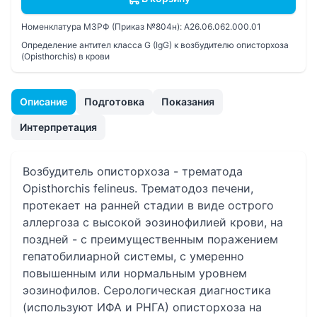
Номенклатура МЗРФ (Приказ №804н):
A26.06.062.000.01
Определение антител класса G (IgG) к возбудителю описторхоза
(Opisthorchis) в крови
Описание
Подготовка
Показания
Интерпретация
Возбудитель описторхоза - трематода
Opisthorchis felineus. Трематодоз печени,
протекает на ранней стадии в виде острого
аллергоза с высокой эозинофилией крови, на
поздней - с преимущественным поражением
гепатобилиарной системы, с умеренно
повышенным или нормальным уровнем
эозинофилов. Серологическая диагностика
(используют ИФА и РНГА) описторхоза на