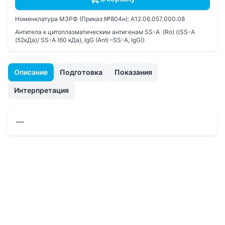
Номенклатура МЗРФ (Приказ №804н):
A12.06.057.000.08
Антитела к цитоплазматическим антигенам SS-A (Ro) ((SS-A
(52кДа)/ SS-A (60 кДа), IgG (Anti –SS-A, IgG))
Описание
Подготовка
Показания
Интерпретация
—