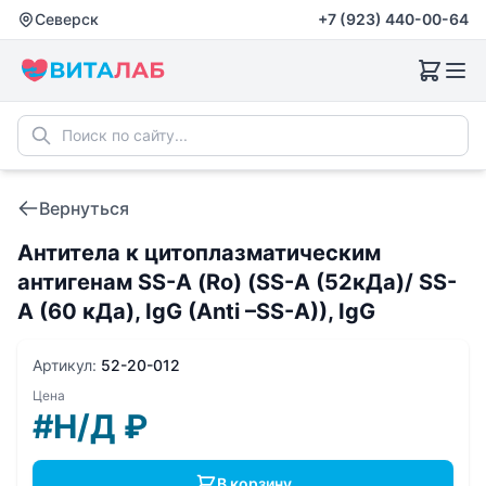
Северск
+7 (923) 440-00-64
Вернуться
Антитела к цитоплазматическим
антигенам SS-A (Ro) (SS-A (52кДа)/ SS-
A (60 кДа), IgG (Anti –SS-A)), IgG
Артикул:
52-20-012
Цена
#Н/Д
₽
В корзину