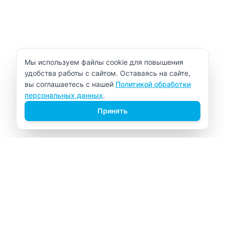
Уведомление об использовании cookie
Мы используем файлы cookie для повышения
удобства работы с сайтом. Оставаясь на сайте,
вы соглашаетесь с нашей
Политикой обработки
персональных данных
.
Принять
ВИТАЛАБ
Медицинский центр в Северске
Навигация