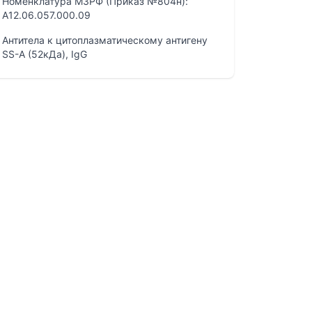
Номенклатура МЗРФ (Приказ №804н):
A12.06.057.000.09
Антитела к цитоплазматическому антигену
SS-A (52кДа), IgG