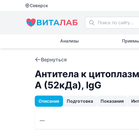
Северск
Анализы
Приемы
Вернуться
Антитела к цитоплазм
A (52кДа), IgG
Описание
Подготовка
Показания
Ин
—