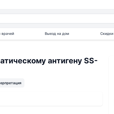
 врачей
Выезд на дом
Скидки 
атическому антигену SS-
терпретация