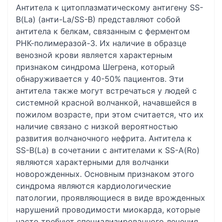
Антитела к цитоплазматическому антигену SS-
B(La) (анти-La/SS-B) представляют собой
антитела к белкам, связанным с ферментом
РНК-полимеразой-3. Их наличие в образце
венозной крови является характерным
признаком синдрома Шегрена, который
обнаруживается у 40-50% пациентов. Эти
антитела также могут встречаться у людей с
системной красной волчанкой, начавшейся в
пожилом возрасте, при этом считается, что их
наличие связано с низкой вероятностью
развития волчаночного нефрита. Антитела к
SS-B(La) в сочетании с антителами к SS-A(Ro)
являются характерными для волчанки
новорожденных. Основным признаком этого
синдрома являются кардиологические
патологии, проявляющиеся в виде врожденных
нарушений проводимости миокарда, которые
часто требуют специализированного лечения.