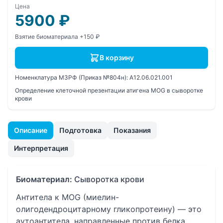
Цена
5900
₽
Взятие биоматериала +150 ₽
В корзину
Номенклатура МЗРФ (Приказ №804н):
A12.06.021.001
Определение клеточной презентации атигена MOG в сыворотке
крови
Описание
Подготовка
Показания
Интерпретация
Биоматериал:
Сыворотка крови
Антитела к MOG (миелин-
олигодендроцитарному гликопротеину) — это
аутоантитела, направленные против белка