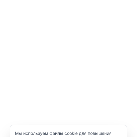
Уведомление об использовании cookie
Мы используем файлы cookie для повышения