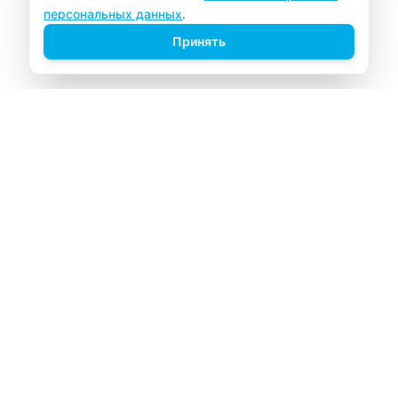
персональных данных
.
Принять
ВИТАЛАБ
Медицинский центр в Северске
Навигация
Главная
Прайс-лист
Врачи
Акции
О компании