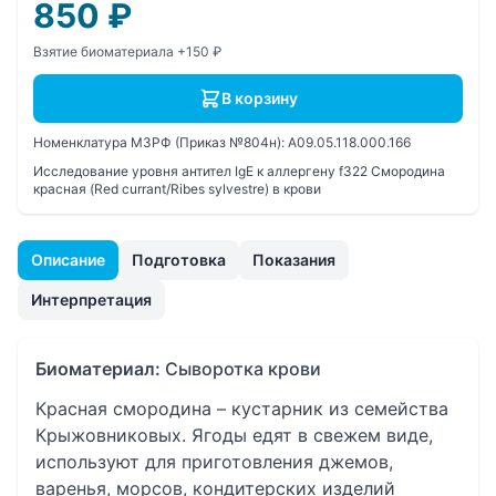
850
₽
Взятие биоматериала +150 ₽
В корзину
Номенклатура МЗРФ (Приказ №804н):
A09.05.118.000.166
Исследование уровня антител IgE к аллергену f322 Смородина
красная (Red currant/Ribes sylvestre) в крови
Описание
Подготовка
Показания
Интерпретация
Биоматериал:
Сыворотка крови
Красная смородина – кустарник из семейства
Крыжовниковых. Ягоды едят в свежем виде,
используют для приготовления джемов,
варенья, морсов, кондитерских изделий