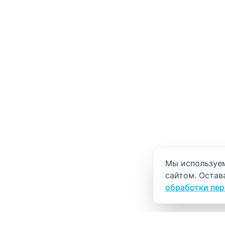
Уведомление о
Мы используем
сайтом. Остав
обработки пе