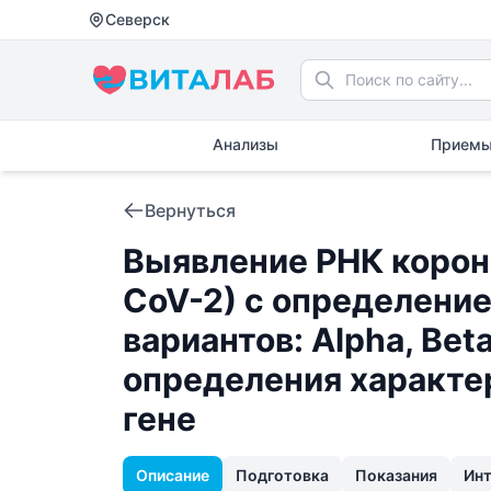
Северск
Анализы
Приемы
Вернуться
Выявление РНК корон
CoV-2) с определени
вариантов: Alpha, Bet
определения характер
гене
Описание
Подготовка
Показания
Ин