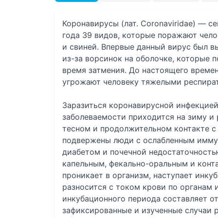
Коронавирусы (лат. Coronaviridae) — 
года 39 видов, которые поражают челов
и свиней. Впервые данный вирус был вы
из-за ворсинок на оболочке, которые 
время затмения. До настоящего времен
угрожают человеку тяжелыми респира
Заразиться коронавирусной инфекцией 
заболеваемости приходится на зиму и
тесном и продолжительном контакте с
подвержены люди с ослабленным иммун
диабетом и почечной недостаточность
капельным, фекально-оральным и конта
проникает в организм, наступает инку
разносится с током крови по органам и
инкубационного периода составляет от
зафиксированные и изученные случаи р