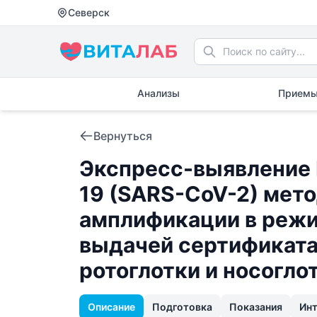
Северск
Анализы
Приемы
Вернуться
Экспресс-выявление 
19 (SARS-CoV-2) мет
амплификации в режи
выдачей сертификата н
ротоглотки и носогло
Описание
Подготовка
Показания
Ин