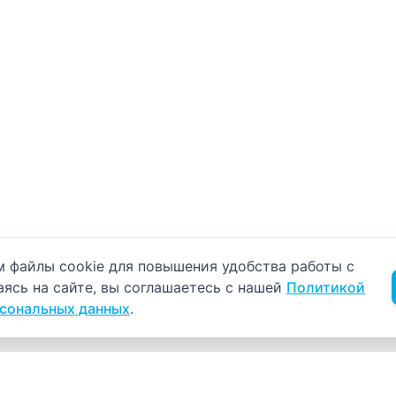
б использовании cookie
 файлы cookie для повышения удобства работы с
аясь на сайте, вы соглашаетесь с нашей
Политикой
рсональных данных
.
Навигация
К