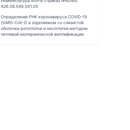
Номенклатура МЗРФ (Приказ №804н):
A26.08.046.001.05
Определение РНК коронавируса COVID-19
(SARS-CoV-2) в отделяемом со слизистой
оболочки ротоглотки и носоглотки методом
петлевой изотермической амплификации