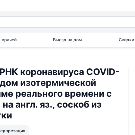
 врачей
Выезд на дом
Скидки 
РНК коронавируса COVID-
одом изотермической
ме реального времени с
а англ. яз., соскоб из
тки
терпретация