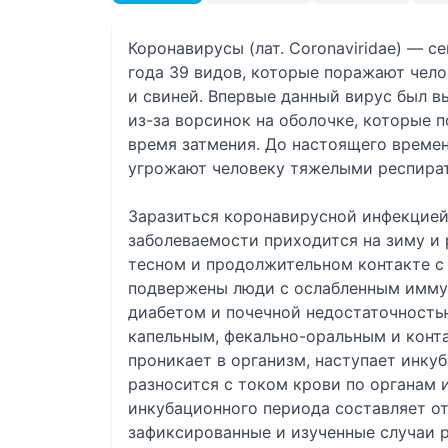
Коронавирусы (лат. Coronaviridae) — 
года 39 видов, которые поражают челов
и свиней. Впервые данный вирус был вы
из-за ворсинок на оболочке, которые 
время затмения. До настоящего времен
угрожают человеку тяжелыми респира
Заразиться коронавирусной инфекцией 
заболеваемости приходится на зиму и
тесном и продолжительном контакте с
подвержены люди с ослабленным иммун
диабетом и почечной недостаточность
капельным, фекально-оральным и конта
проникает в организм, наступает инку
разносится с током крови по органам и
инкубационного периода составляет от
зафиксированные и изученные случаи р