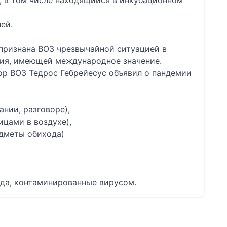
к, в том числе находящийся в инкубационном
ей.
9 признана ВОЗ чрезвычайной ситуацией в
ия, имеющей международное значение.
тор ВОЗ Тедрос Гебрейесус объявил о пандемии
ании, разговоре),
ицами в воздухе),
едметы обихода)
да, контаминированные вирусом.