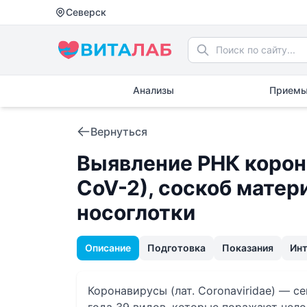
Северск
Анализы
Приемы
Вернуться
Выявление РНК корон
CoV-2), соскоб матери
носоглотки
Описание
Подготовка
Показания
Ин
Коронавирусы (лат. Coronaviridae) — 