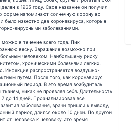
ека, кошек, птиц, собак, крупный рогатый скот
делен в 1965 году. Свое название он получил
по форме напоминают солнечную корону во
и было известно два коронавируса, которые
торно-вирусными заболеваниями.
можно в течение всего года. Пик
 раннюю весну. Заражение возможно при
 больным человеком. Наибольшему риску
итетом, хроническими болезнями легких,
ю. Инфекция распространяется воздушно-
ктным путем. После того, как коронавирус
бационный период. В это время возбудитель
 тканям, никак не проявляя себя. Длительность
 7 до 14 дней. Проанализировав все
азвития заболевания, врачи пришли к выводу,
онный период длился около 10 дней. По другой
т от человека к человеку, это время