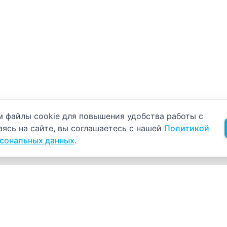
б использовании cookie
 файлы cookie для повышения удобства работы с
аясь на сайте, вы соглашаетесь с нашей
Политикой
рсональных данных
.
Навигация
К
Главная
К
С
Прайс-лист