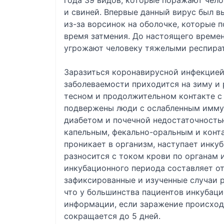
года 39 видов, которые поражают челов
и свиней. Впервые данный вирус был вы
из-за ворсинок на оболочке, которые 
время затмения. До настоящего времен
угрожают человеку тяжелыми респира
Заразиться коронавирусной инфекцией 
заболеваемости приходится на зиму и
тесном и продолжительном контакте с
подвержены люди с ослабленным иммун
диабетом и почечной недостаточность
капельным, фекально-оральным и конта
проникает в организм, наступает инку
разносится с током крови по органам и
инкубационного периода составляет от
зафиксированные и изученные случаи р
что у большинства пациентов инкубаци
информации, если заражение происходи
сокращается до 5 дней.