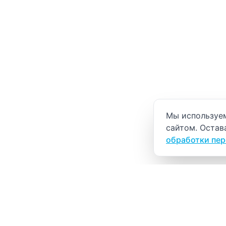
Уведомление о
Мы используем
сайтом. Остав
обработки пе
ВИТАЛАБ
Медицинский центр в Северске