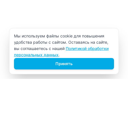
Уведомление об использовании cookie
Мы используем файлы cookie для повышения
удобства работы с сайтом. Оставаясь на сайте,
вы соглашаетесь с нашей
Политикой обработки
персональных данных
.
Принять
ВИТАЛАБ
Медицинский центр в Северске
Навигация