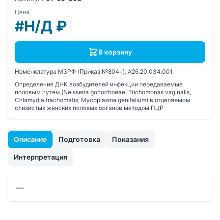
Цена
#Н/Д
₽
В корзину
Номенклатура МЗРФ (Приказ №804н):
A26.20.034.001
Определение ДНК возбудителей инфекции передаваемые
половым путем (Neisseria gonorrhoeae, Trichomonas vaginalis,
Chlamydia trachomatis, Mycoplasma genitalium) в отделяемом
слизистых женских половых органов методом ПЦР
Описание
Подготовка
Показания
Интерпретация
—