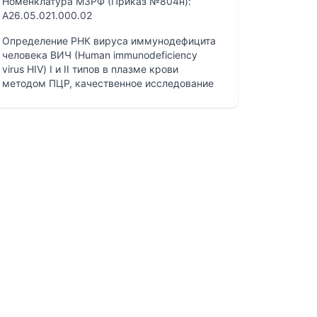
Номенклатура МЗРФ (Приказ №804н):
A26.05.021.000.02
Определение РНК вируса иммунодефицита
человека ВИЧ (Human immunodeficiency
virus HIV) I и II типов в плазме крови
методом ПЦР, качественное исследование