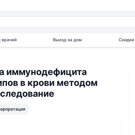
 врачей
Выезд на дом
Скидки 
са иммунодефицита
 типов в крови методом
сследование
терпретация