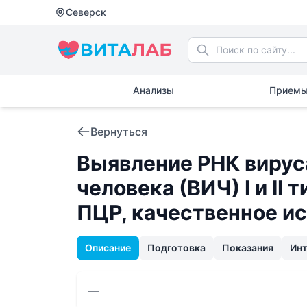
Северск
Анализы
Приемы
Вернуться
Выявление РНК виру
человека (ВИЧ) I и II
ПЦР, качественное и
Описание
Подготовка
Показания
Ин
—