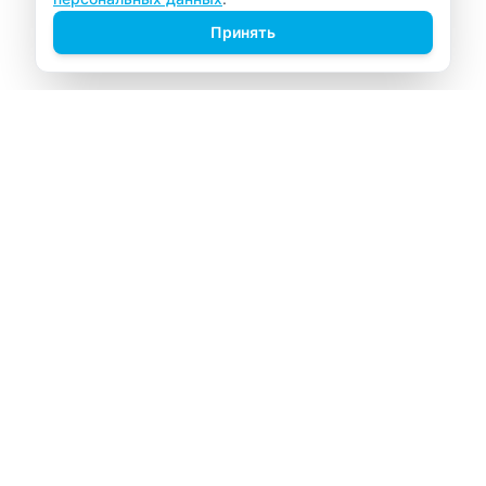
Принять
ВИТАЛАБ
Медицинский центр в Северске
Навигация
Главная
Прайс-лист
Врачи
Акции
О компании