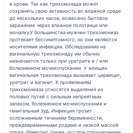
в крови. Так как трихомонада может
сохранять свою активность во влажной среде
до нескольких часов, возможно бытовое
заражение через влажное полотенце или
мочалку.У большинства мужчин трихомониаз
протекает бессимптомного, но они являются
носителями инфекции. Обследование на
вагинальную трихомонаду им обычно
назначается только при уретрите и / или
болезненном мочеиспускании. У женщин
вагинальная трихомонада вызывает цервицит,
уретрит и вагинит. К проявлениям
трихомониаза относятся выделения из
половых путей с сильным неприятным
запахом, болезненное мочеиспускание и
генитальный зуд. Инфекция грозит
осложненным течением беременности,
преждевременными родами и низкой массой
плода. Известно также, что при трихомониазе