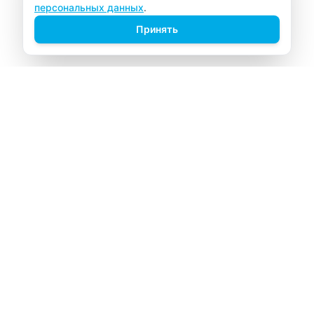
персональных данных
.
Принять
ВИТАЛАБ
Медицинский центр в Северске
Навигация
Главная
Прайс-лист
Врачи
Акции
О компании