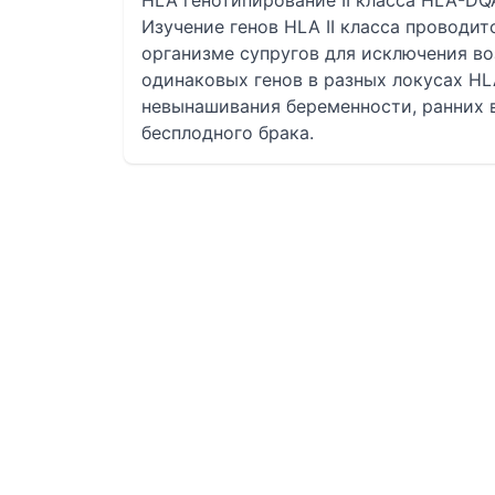
HLA генотипирование II класса HLA-DQ
Изучение генов HLA II класса проводит
организме супругов для исключения во
одинаковых генов в разных локусах H
невынашивания беременности, ранних
бесплодного брака.