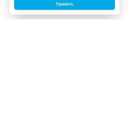
Принять
ВИТАЛАБ
Медицинский центр в Северске
Навигация
Главная
Прайс-лист
Врачи
Акции
О компании
Контакты