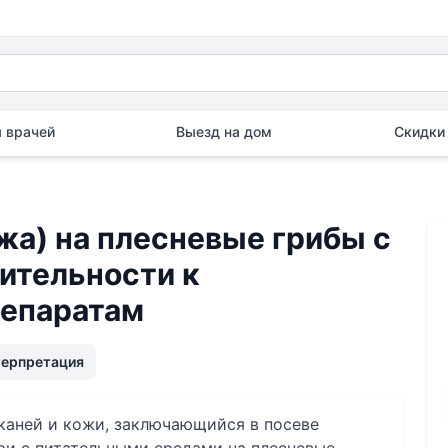
 врачей
Выезд на дом
Скидки 
ожа) на плесневые грибы с
ительности к
репаратам
терпретация
каней и кожи, заключающийся в посеве