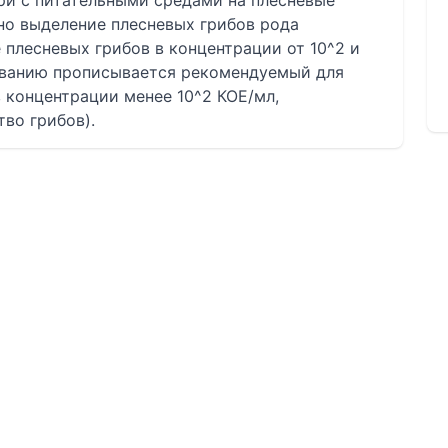
ри с питательными средами на плесневые
но выделение плесневых грибов рода
сте плесневых грибов в концентрации от 10^2 и
ованию прописывается рекомендуемый для
в концентрации менее 10^2 КОЕ/мл,
во грибов).