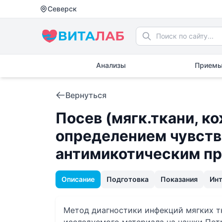
Северск
Анализы
Приемы
Вернуться
Посев (мягк.ткани, к
определением чувств
антимикотическим п
Описание
Подготовка
Показания
Ин
Метод диагностики инфекций мягких т