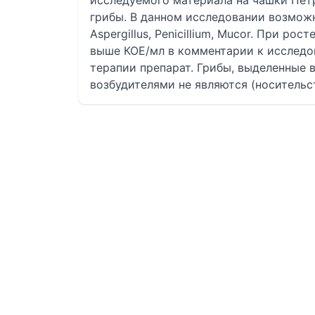
исследуемого материала на чашки Пет
грибы. В данном исследовании возмож
Aspergillus, Penicillium, Mucor. При ро
выше КОЕ/мл в комментарии к исслед
терапии препарат. Грибы, выделенные 
возбудителями не являются (носительст