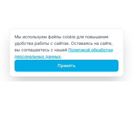
Уведомление об использовании cookie
Мы используем файлы cookie для повышения
удобства работы с сайтом. Оставаясь на сайте,
вы соглашаетесь с нашей
Политикой обработки
персональных данных
.
Принять
ВИТАЛАБ
Медицинский центр в Северске
Навигация