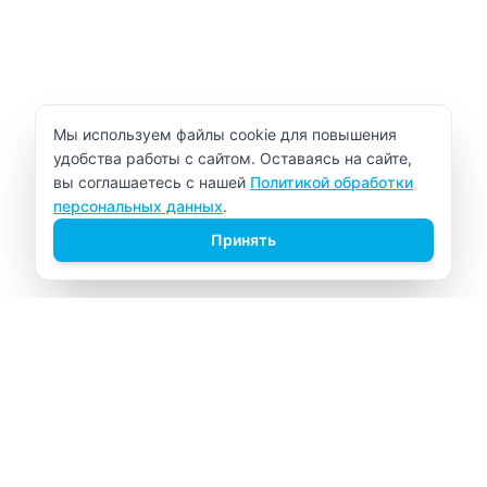
Уведомление об использовании cookie
Мы используем файлы cookie для повышения
удобства работы с сайтом. Оставаясь на сайте,
вы соглашаетесь с нашей
Политикой обработки
персональных данных
.
Принять
ВИТАЛАБ
Медицинский центр в Северске
Навигация