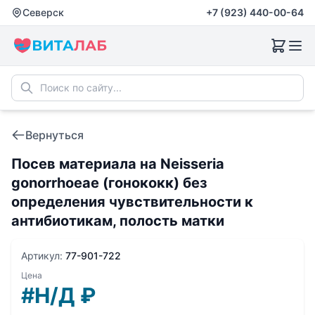
Северск
+7 (923) 440-00-64
Вернуться
Посев материала на Neisseria
gonorrhoeae (гонококк) без
определения чувcтвительности к
антибиотикам, полость матки
Артикул:
77-901-722
Цена
#Н/Д
₽