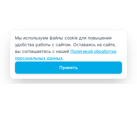
Уведомление об использовании cookie
Мы используем файлы cookie для повышения
удобства работы с сайтом. Оставаясь на сайте,
вы соглашаетесь с нашей
Политикой обработки
персональных данных
.
Принять
ВИТАЛАБ
Медицинский центр в Северске
Навигация