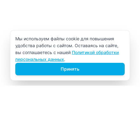
Уведомление об использовании cookie
Мы используем файлы cookie для повышения
удобства работы с сайтом. Оставаясь на сайте,
вы соглашаетесь с нашей
Политикой обработки
персональных данных
.
Принять
ВИТАЛАБ
Медицинский центр в Северске
Навигация