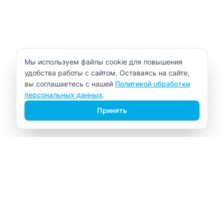
Уведомление об использовании cookie
Мы используем файлы cookie для повышения
удобства работы с сайтом. Оставаясь на сайте,
вы соглашаетесь с нашей
Политикой обработки
персональных данных
.
Принять
ВИТАЛАБ
Медицинский центр в Северске
Навигация