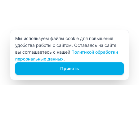
Уведомление об использовании cookie
Мы используем файлы cookie для повышения
удобства работы с сайтом. Оставаясь на сайте,
вы соглашаетесь с нашей
Политикой обработки
персональных данных
.
Принять
ВИТАЛАБ
Медицинский центр в Северске
Навигация