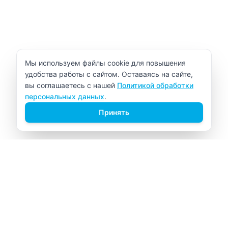
Уведомление об использовании cookie
Мы используем файлы cookie для повышения
удобства работы с сайтом. Оставаясь на сайте,
вы соглашаетесь с нашей
Политикой обработки
персональных данных
.
Принять
ВИТАЛАБ
Медицинский центр в Северске
Навигация