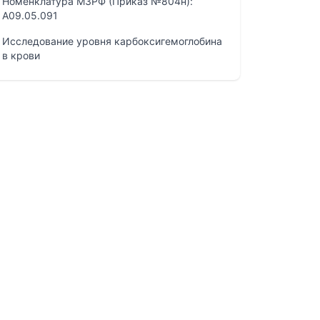
Номенклатура МЗРФ (Приказ №804н):
A09.05.091
Исследование уровня карбоксигемоглобина
в крови