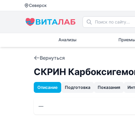
Северск
Анализы
Приемы
Вернуться
СКРИН Карбоксигемо
Описание
Подготовка
Показания
Ин
—