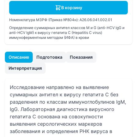
В корзину
Номенклатура МЗРФ (Приказ №804н):
A26.06.041.002.01
Определение суммарных антител классов M и G (anti-HCV IgG и
anti-HCV IgM) к вирусу гепатита C (Hepatitis C virus)
иммуноферментным методом (ИФА) в крови
Описание
Подготовка
Показания
Интерпретация
Исследование направлено на выявление
суммарных антител к вирусу гепатита С без
разделения по классам иммуноглобулинов IgM,
IgG. Лабораторная диагностика вирусного
гепатита С основана на совокупности
выявления серологических маркеров
заболевания и определения РНК вируса в