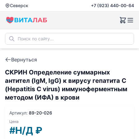
Северск
+7 (923) 440-00-64
Вернуться
СКРИН Определение суммарных
антител (IgM, IgG) к вирусу гепатита С
(Hepatitis C virus) иммуноферментным
методом (ИФА) в крови
Артикул:
89-20-026
Цена
#Н/Д
₽