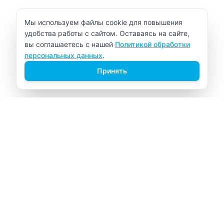
Уведомление об использовании cookie
Мы используем файлы cookie для повышения
удобства работы с сайтом. Оставаясь на сайте,
вы соглашаетесь с нашей
Политикой обработки
персональных данных
.
Принять
ВИТАЛАБ
Медицинский центр в Северске
Навигация
Главная
Прайс-лист
Врачи