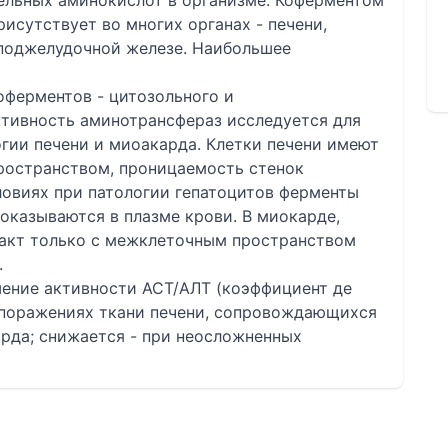
дельных аминокислот в организме. Коферментом
исутствует во многих органах - печени,
 поджелудочной железе. Наибольшее
зоферментов - цитозольного и
ктивность аминотрансфераз исследуется для
гии печени и миоакарда. Клетки печени имеют
ространством, проницаемость стенок
словиях при патологии гепатоцитов ферменты
оказываются в плазме крови. В миокарде,
акт только с межклеточным пространством
.
ение активности АСТ/АЛТ (коэффициент де
 поражениях ткани печени, сопровождающихся
рда; снижается - при неосложненных