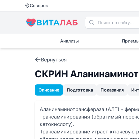
Северск
Анализы
Приемы
Вернуться
СКРИН Аланинаминот
Описание
Подготовка
Показания
Ин
Аланинаминотрансфераза (АЛТ) - фер
трансаминирования (обратимый перено
кетокислоту).
Трансаминирование играет ключевую р