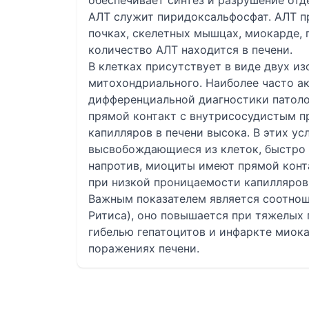
обеспечивает синтез и разрушение от
АЛТ служит пиридоксальфосфат. АЛТ пр
почках, скелетных мышцах, миокарде,
количество АЛТ находится в печени.
В клетках присутствует в виде двух и
митохондриального. Наиболее часто а
дифференциальной диагностики патоло
прямой контакт с внутрисосудистым п
капилляров в печени высока. В этих у
высвобождающиеся из клеток, быстро 
напротив, миоциты имеют прямой конт
при низкой проницаемости капилляров
Важным показателем является соотнош
Ритиса), оно повышается при тяжелых
гибелью гепатоцитов и инфаркте миока
поражениях печени.