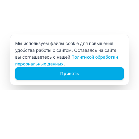
Уведомление об использовании cookie
Мы используем файлы cookie для повышения
удобства работы с сайтом. Оставаясь на сайте,
вы соглашаетесь с нашей
Политикой обработки
персональных данных
.
Принять
ВИТАЛАБ
Медицинский центр в Северске
Навигация