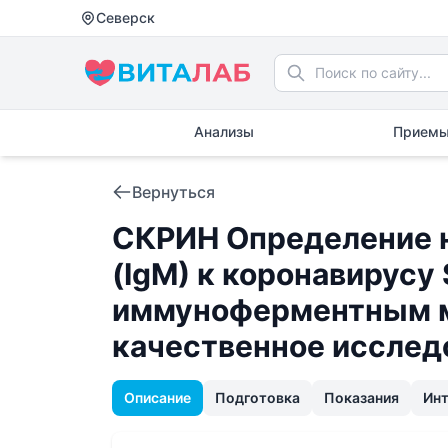
Северск
Анализы
Приемы
Вернуться
СКРИН Определение н
(IgM) к коронавирусу
иммуноферментным м
качественное исслед
Описание
Подготовка
Показания
Ин