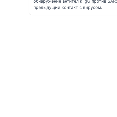
обнаружение антител к IgG против SARS