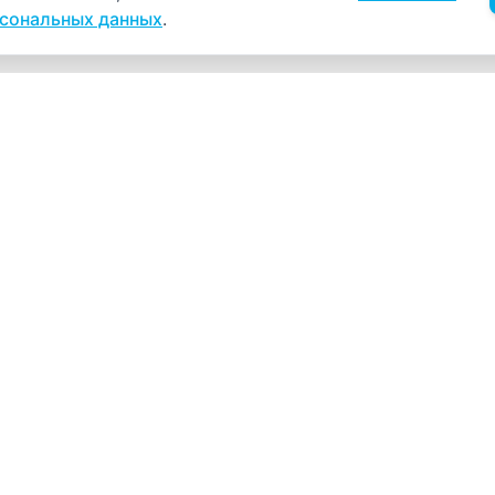
рсональных данных
.
Навигация
К
Главная
К
С
Прайс-лист
+
Врачи
Пн
Акции
О компании
Как нас найти