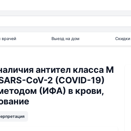
 врачей
Выезд на дом
Скидки 
аличия антител класса M
 SARS-CoV-2 (COVID-19)
етодом (ИФА) в крови,
ование
терпретация