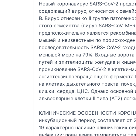
Новый коронавирус SARS-CoV-2 предст
содержащий вирус, относится к семейст
B. Вирус отнесен ко II группе патогенн
этого семейства (вирус SARS-CoV, MER
предположительно является рекомбин
мышей и неизвестным по происхожден
последовательность SARS- CoV-2 сход
меньшей мере на 79%. Входные ворота 
путей и эпителиоциты желудка и кише
проникновение SARS-CoV-2 в клетки-
ангиотензинпревращающего фермента I
на клетках дыхательного тракта, поче
кишки, сердца, ЦНС. Однако основной
альвеолярные клетки II типа (AT2) лег
КЛИНИЧЕСКИЕ ОСОБЕННОСТИ КОРОН
инкубационный период составляет от 2 
19 характерно наличие клинических с
инфекции: повышение температуры тела