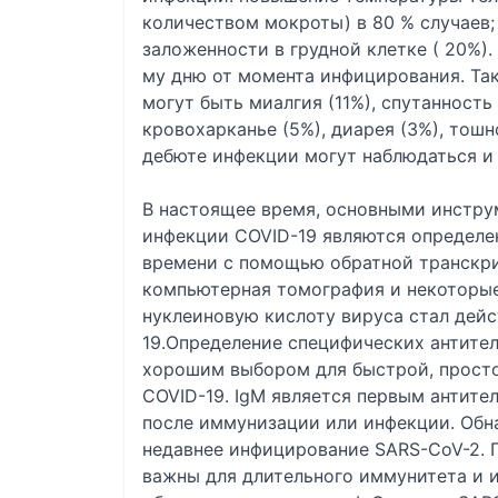
количеством мокроты) в 80 % случаев
заложенности в грудной клетке ( 20%)
му дню от момента инфицирования. Та
могут быть миалгия (11%), спутанность 
кровохарканье (5%), диарея (3%), тошн
дебюте инфекции могут наблюдаться и
В настоящее время, основными инстру
инфекции COVID-19 являются определен
времени с помощью обратной транскри
компьютерная томография и некоторые
нуклеиновую кислоту вируса стал деи
19.Определение специфических антител
хорошим выбором для быстрой, просто
COVID-19. IgM является первым антит
после иммунизации или инфекции. Обн
недавнее инфицирование SARS-CoV-2. 
важны для длительного иммунитета и и