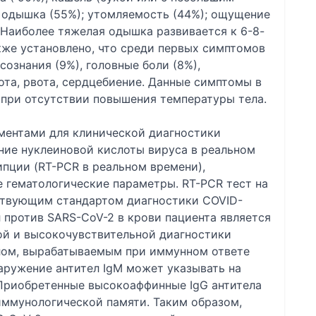
; одышка (55%); утомляемость (44%); ощущение
. Наиболее тяжелая одышка развивается к 6-8-
кже установлено, что среди первых симптомов
сознания (9%), головные боли (8%),
ота, рвота, сердцебиение. Данные симптомы в
 при отсутствии повышения температуры тела.
ментами для клинической диагностики
ие нуклеиновой кислоты вируса в реальном
пции (RT-PCR в реальном времени),
 гематологические параметры. RT-PCR тест на
̆ствующим стандартом диагностики COVID-
 против SARS-CoV-2 в крови пациента является
й и высокочувствительной диагностики
елом, вырабатываемым при иммунном ответе
аружение антител IgM может указывать на
Приобретенные высокоаффинные IgG антитела
ммунологической памяти. Таким образом,