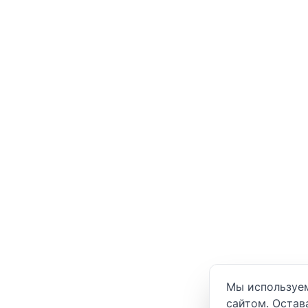
Уведомление о
Мы используем
сайтом. Остав