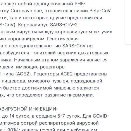
авляет собой одноцепочечный РНК-
ву Coronaviridae, относится к линии Beta-CoV
ости, как и некоторые другие представители
S-CoV). Коронавирус SARS-CoV-2
антным вирусом между коронавирусом летучих
ию коронавирусом. Генетическая
на с последовательностью SARS-CoV по
возбудителя – эпителий верхних дыхательных
чника. Начальным этапом заражения является
мишени, имеющие рецепторы
I типа (ACE2). Рецепторы ACE2 представлены
к, пищевода, мочевого пузыря, подвздошной
 и быстро достижимой мишенью являются
ких, что определяет развитие пневмонии.
АВИРУСНОЙ ИНФЕКЦИИ:
до 14 суток, в среднем 5-7 суток. Для COVID-
имптомов острой респираторной вирусной
 ( 90%); кашель (сухой или с небольшим