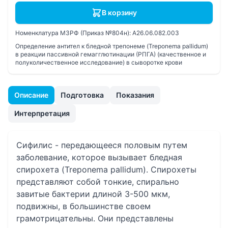
В корзину
Номенклатура МЗРФ (Приказ №804н):
A26.06.082.003
Определение антител к бледной трепонеме (Treponema pallidum)
в реакции пассивной гемагглютинации (РПГА) (качественное и
полуколичественное исследование) в сыворотке крови
Описание
Подготовка
Показания
Интерпретация
Сифилис - передающееся половым путем
заболевание, которое вызывает бледная
спирохета (Treponema pallidum). Спирохеты
представляют собой тонкие, спирально
завитые бактерии длиной 3-500 мкм,
подвижны, в большинстве своем
грамотрицательны. Они представлены