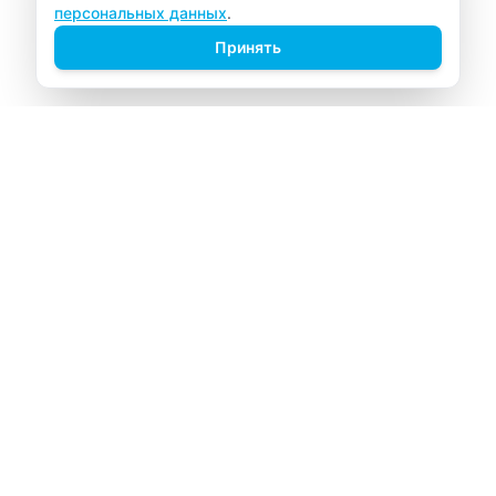
персональных данных
.
Принять
ВИТАЛАБ
Медицинский центр в Северске
Навигация
Главная
Прайс-лист
Врачи
Акции
О компании