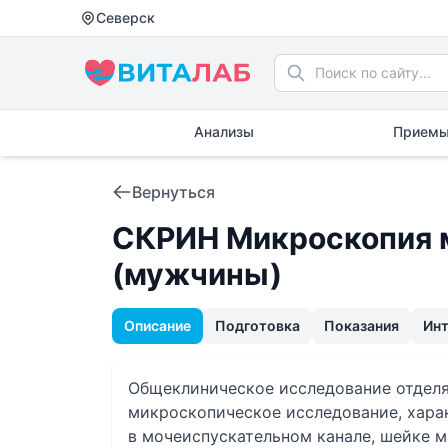
Северск
Анализы
Приемы
Вернуться
СКРИН Микроскопия м
(мужчины)
Описание
Подготовка
Показания
Ин
Общеклиническое исследование отделя
микроскопическое исследование, хар
в мочеиспускательном канале, шейке м