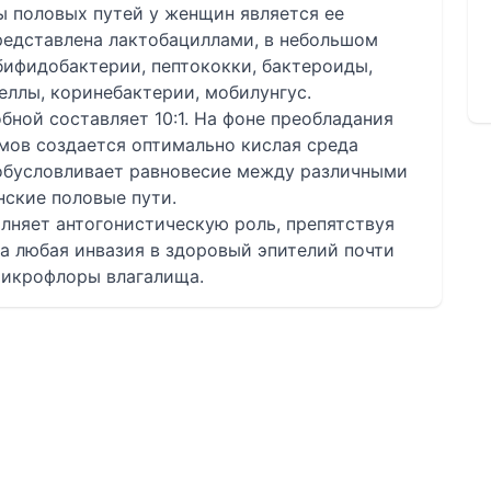
 половых путей у женщин является ее
редставлена лактобациллами, в небольшом
бифидобактерии, пептококки, бактероиды,
ллы, коринебактерии, мобилунгус.
ной составляет 10:1. На фоне преобладания
ов создается оптимально кислая среда
 обусловливает равновесие между различными
ские половые пути.
лняет антогонистическую роль, препятствуя
а любая инвазия в здоровый эпителий почти
микрофлоры влагалища.