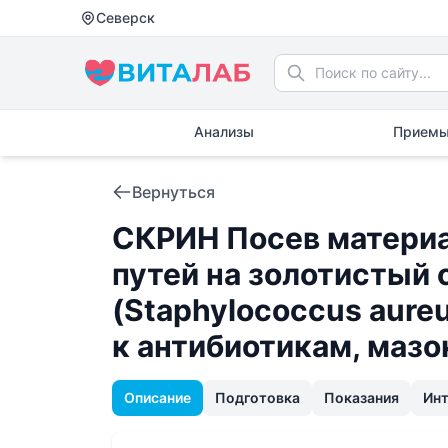
Северск
Анализы
Приемы
Вернуться
СКРИН Посев материа
путей на золотистый
(Staphylococcus aure
к антибиотикам, мазо
Описание
Подготовка
Показания
Ин