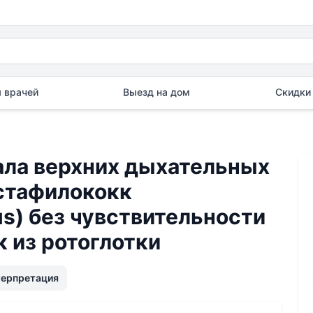
 врачей
Выезд на дом
Скидки 
ла верхних дыхательных
 стафилококк
us) без чувствительности
к из ротоглотки
терпретация