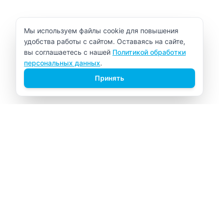
Уведомление об использовании cookie
Мы используем файлы cookie для повышения
удобства работы с сайтом. Оставаясь на сайте,
вы соглашаетесь с нашей
Политикой обработки
персональных данных
.
Принять
ВИТАЛАБ
Медицинский центр в Северске
Навигация
Главная
Прайс-лист