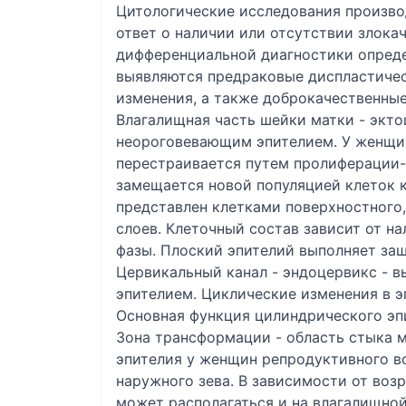
Цитологические исследования производ
ответ о наличии или отсутствии злока
дифференциальной диагностики опреде
выявляются предраковые диспластичес
изменения, а также доброкачественные
Влагалищная часть шейки матки - экт
неороговевающим эпителием. У женщин
перестраивается путем пролиферации
замещается новой популяцией клеток к
представлен клетками поверхностного
слоев. Клеточный состав зависит от н
фазы. Плоский эпителий выполняет за
Цервикальный канал - эндоцервикс -
эпителием. Циклические изменения в 
Основная функция цилиндрического эп
Зона трансформации - область стыка 
эпителия у женщин репродуктивного во
наружного зева. В зависимости от воз
может располагаться и на влагалищно