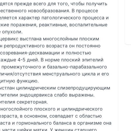
ятся прежде всего для того, чтобы получить
чественного новообразования. В процессе
ляется характер патологического процесса и
кие поражения, реактивные, воспалительные
 опухоли.
оцервикс выстлана многослойным плоским
 репродуктивного возраста он постоянно
-созревания-десквамации и полностью
аждые 4-5 дней. В норме плоский эпителий
, промежуточного и базально-парабазального
аличия/отсутствия менструального цикла и его
щитную функцию.
 выстлан цилиндрическим слизепродуцирующим
эпителии эндоцервикса слабо выражены.
ителия секреторная.
многослойного плоского и цилиндрического
зраста, в основном, совпадает с областью
раста и гормонального баланса в организме она
й части шейки матки. У женщин старшего