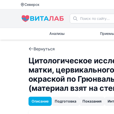
Северск
Анализы
Приемы
Вернуться
Цитологическое иссл
матки, цервикального
окраской по Грюнвал
(материал взят на сте
Описание
Подготовка
Показания
Ин