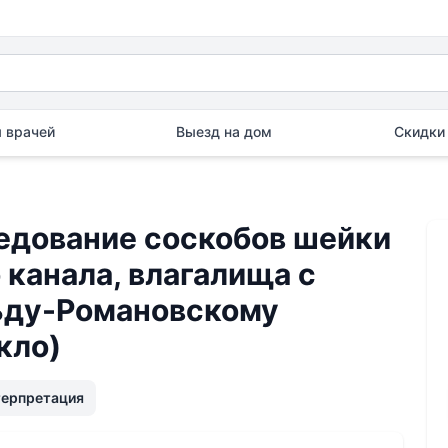
 врачей
Выезд на дом
Скидки 
едование соскобов шейки
 канала, влагалища с
ьду-Романовскому
кло)
терпретация