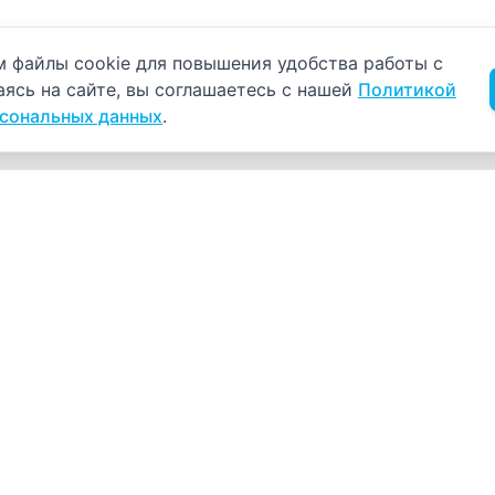
б использовании cookie
 файлы cookie для повышения удобства работы с
аясь на сайте, вы соглашаетесь с нашей
Политикой
рсональных данных
.
Навигация
К
Главная
К
С
Прайс-лист
+
Врачи
Пн
Акции
О компании