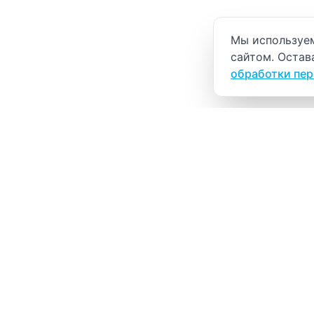
Уведомление о
Мы используем
сайтом. Остав
обработки пе
ВИТАЛАБ
Медицинский центр в Северске