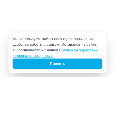
Уведомление об использовании cookie
Мы используем файлы cookie для повышения
удобства работы с сайтом. Оставаясь на сайте,
вы соглашаетесь с нашей
Политикой обработки
персональных данных
.
Принять
ВИТАЛАБ
Медицинский центр в Северске
Навигация