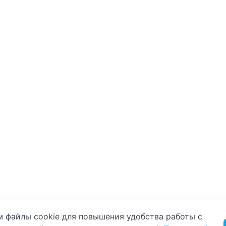
б использовании cookie
 файлы cookie для повышения удобства работы с