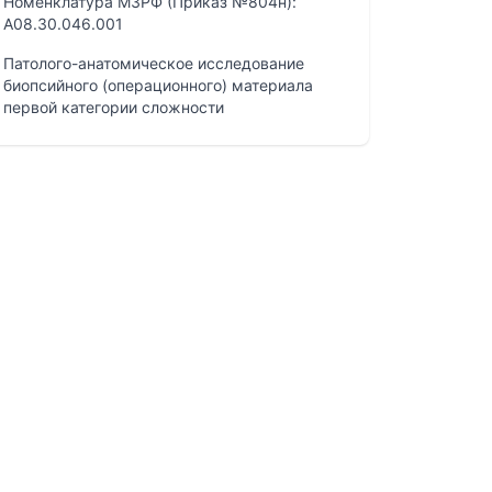
Номенклатура МЗРФ (Приказ №804н):
A08.30.046.001
Патолого-анатомическое исследование
биопсийного (операционного) материала
первой категории сложности