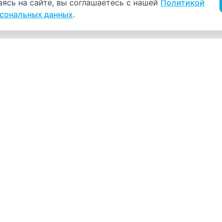
аясь на сайте, вы соглашаетесь с нашей
Политикой
рсональных данных
.
Навигация
К
Главная
К
С
Прайс-лист
+
Врачи
Пн
Акции
О компании
Как нас найти