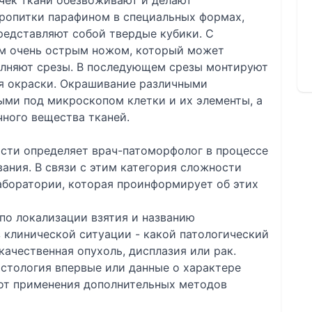
чек ткани обезвоживают и делают
опитки парафином в специальных формах,
редставляют собой твердые кубики. С
м очень острым ножом, который может
олняют срезы. В последующем срезы монтируют
ля окраски. Окрашивание различными
ыми под микроскопом клетки и их элементы, а
ного вещества тканей.
сти определяет врач-патоморфолог в процессе
ания. В связи с этим категория сложности
аборатории, которая проинформирует об этих
по локализации взятия и названию
 клинической ситуации - какой патологический
качественная опухоль, дисплазия или рак.
гистология впервые или данные о характере
 от применения дополнительных методов