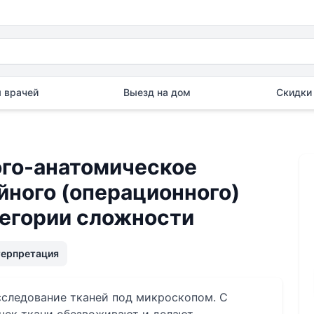
 врачей
Выезд на дом
Скидки 
го-анатомическое
йного (операционного)
тегории сложности
терпретация
сследование тканей под микроскопом. С