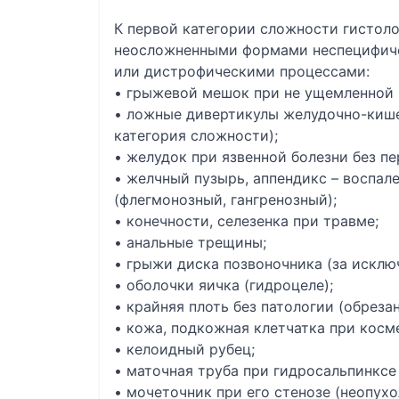
К первой категории сложности гистоло
неосложненными формами неспецифиче
или дистрофическими процессами:
• грыжевой мешок при не ущемленной 
• ложные дивертикулы желудочно-кише
категория сложности);
• желудок при язвенной болезни без п
• желчный пузырь, аппендикс – воспал
(флегмонозный, гангренозный);
• конечности, селезенка при травме;
• анальные трещины;
• грыжи диска позвоночника (за исклю
• оболочки яичка (гидроцеле);
• крайняя плоть без патологии (обрезан
• кожа, подкожная клетчатка при косм
• келоидный рубец;
• маточная труба при гидросальпинксе 
• мочеточник при его стенозе (неопухо