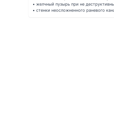
• желчный пузырь при не деструктивн
• стенки неосложненного раневого кан