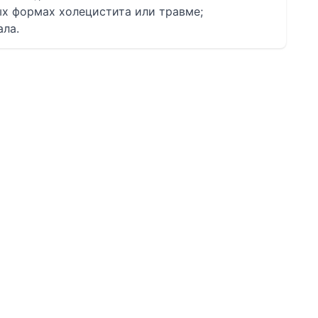
ых формах холецистита или травме;
ала.