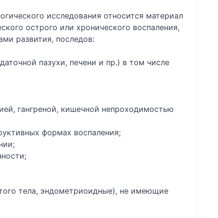
логического исследования относится материал
кого острого или хронического воспаления,
ми развития, последов:
даточной пазухи, печени и пр.) в том числе
цией, гангреной, кишечной непроходимостью
руктивных формах воспаления;
нии;
нности;
того тела, эндометриоидные), не имеющие