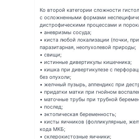
Ко второй категории сложности гисто
с осложненными формами неспецифичес
дистрофическими процессами и порока
• аневризмы сосуда;
• киста любой локализации (почки, при
паразитарная, неопухолевой природы;
• свищи;
• истинные дивертикулы кишечника;
• кишка при дивертикулезе с перфора
без опухоли;
• желчный пузырь, аппендикс при дест
• придатки матки при гнойном воспале
• маточные трубы при трубной береме
• послед;
• эктопическая беременность;
• кисты яичников (фолликулярные, жел
кода МКБ;
• склерокистозные яичники;