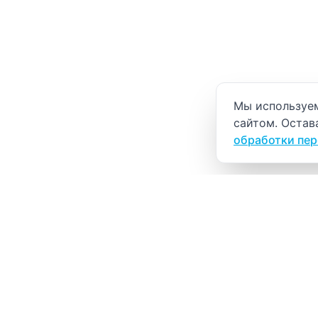
Уведомление о
Мы используем
сайтом. Остав
обработки пе
ВИТАЛАБ
Медицинский центр в Северске