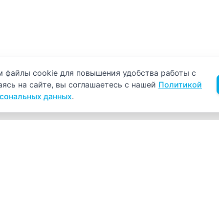
б использовании cookie
 файлы cookie для повышения удобства работы с
аясь на сайте, вы соглашаетесь с нашей
Политикой
рсональных данных
.
Навигация
К
Главная
К
С
Прайс-лист
+
Врачи
Пн
Акции