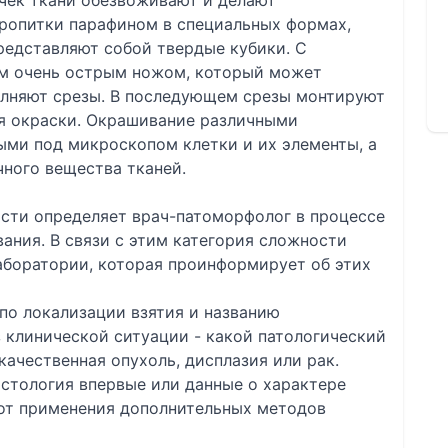
чек ткани обезвоживают и делают
опитки парафином в специальных формах,
редставляют собой твердые кубики. С
м очень острым ножом, который может
олняют срезы. В последующем срезы монтируют
ля окраски. Окрашивание различными
ыми под микроскопом клетки и их элементы, а
ного вещества тканей.
сти определяет врач-патоморфолог в процессе
ания. В связи с этим категория сложности
аборатории, которая проинформирует об этих
по локализации взятия и названию
 клинической ситуации - какой патологический
качественная опухоль, дисплазия или рак.
гистология впервые или данные о характере
 от применения дополнительных методов