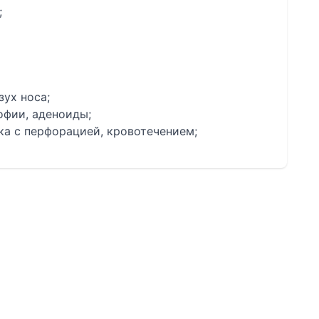
;
зух носа;
офии, аденоиды;
ка с перфорацией, кровотечением;