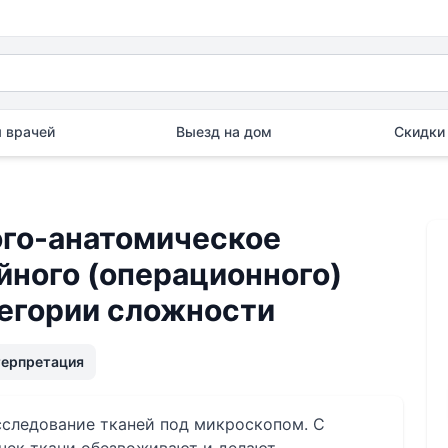
 врачей
Выезд на дом
Скидки 
го-анатомическое
йного (операционного)
тегории сложности
терпретация
сследование тканей под микроскопом. С