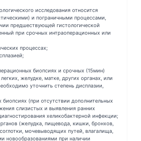
ологического исследования относится
стическими) и пограничными процессами,
ичии предшествующей гистологической
ченный при срочных интраоперационных или
ческих процессах;
сплазией;
перационных биопсиях и срочных (15мин)
легких, желудке, матке, других органах, или
необходимо уточнить степень дисплазии,
х биопсиях (при отсутствии дополнительных
жения слизистых и выявления ранних
 диагностирования хеликобактерной инфекции;
рганов (желудка, пищевода, кишки, бронхов,
носоглотки, мочевыводящих путей, влагалища,
ыми новообразованиями при наличии