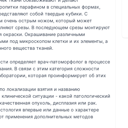
чек ткани обезвоживают и делают
опитки парафином в специальных формах,
редставляют собой твердые кубики. С
м очень острым ножом, который может
олняют срезы. В последующем срезы монтируют
ля окраски. Окрашивание различными
ыми под микроскопом клетки и их элементы, а
ного вещества тканей.
сти определяет врач-патоморфолог в процессе
ания. В связи с этим категория сложности
аборатории, которая проинформирует об этих
по локализации взятия и названию
 клинической ситуации - какой патологический
качественная опухоль, дисплазия или рак.
гистология впервые или данные о характере
 от применения дополнительных методов