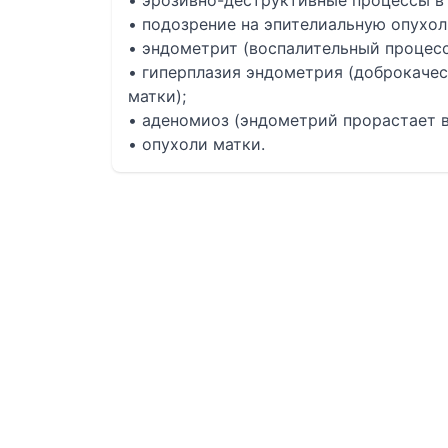
• эрозивно-деструктивные процессы в
• подозрение на эпителиальную опухоль
• эндометрит (воспалительный процесс
• гиперплазия эндометрия (доброкаче
матки);
• аденомиоз (эндометрий прорастает 
• опухоли матки.