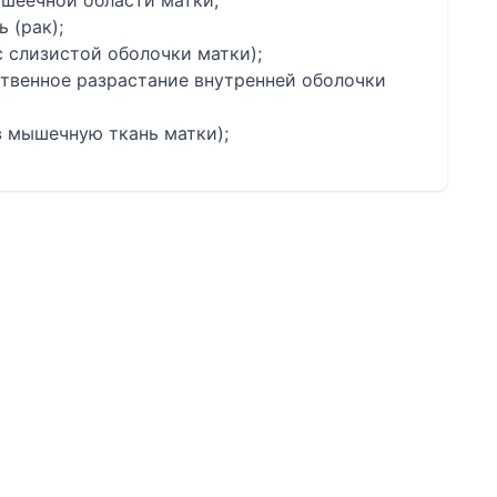
 шеечной области матки;
 (рак);
 слизистой оболочки матки);
ственное разрастание внутренней оболочки
в мышечную ткань матки);