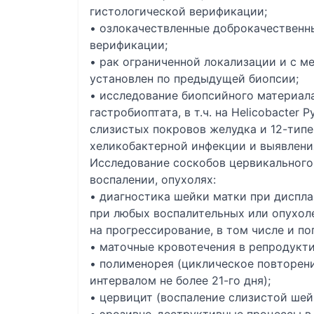
гистологической верификации;
• озлокачествленные доброкачественн
верификации;
• рак ограниченной локализации и с м
установлен по предыдущей биопсии;
• исследование биопсийного материала
гастробиоптата, в т.ч. на Helicobacter 
слизистых покровов желудка и 12-тип
хеликобактерной инфекции и выявлени
Исследование соскобов цервикального 
воспалении, опухолях:
• диагностика шейки матки при диспла
при любых воспалительных или опухол
на прогрессирование, в том числе и по
• маточные кровотечения в репродукти
• полименорея (циклическое повторен
интервалом не более 21-го дня);
• цервицит (воспаление слизистой шей