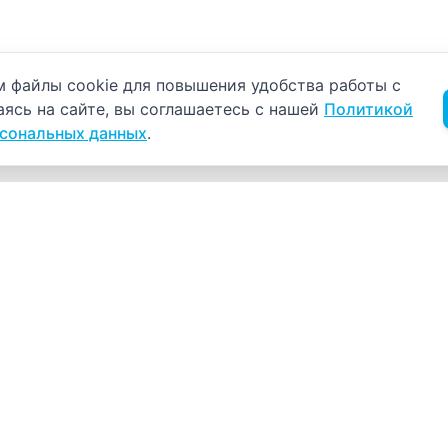
б использовании cookie
 файлы cookie для повышения удобства работы с
аясь на сайте, вы соглашаетесь с нашей
Политикой
рсональных данных
.
Навигация
К
Главная
К
С
Прайс-лист
+
Врачи
Пн
Акции
О компании