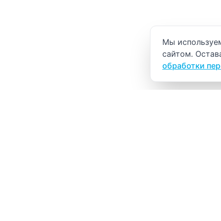
Уведомление о
Мы используем
сайтом. Остав
обработки пе
ВИТАЛАБ
Медицинский центр в Северске