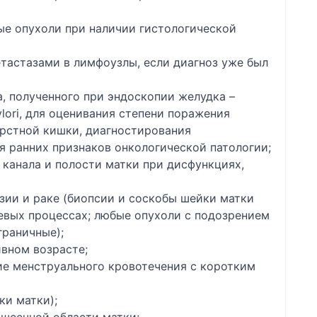
ые опухоли при наличии гистологической
етастазами в лимфоузлы, если диагноз уже был
, полученного при эндоскопии желудка –
Pylori, для оценивания степени поражения
ерстной кишки, диагностирования
я ранних признаков онкологической патологии;
канала и полости матки при дисфункциях,
зии и раке (биопсии и соскобы шейки матки
евых процессах; любые опухоли с подозрением
граничные);
вном возрасте;
ие менструального кровотечения с коротким
ки матки);