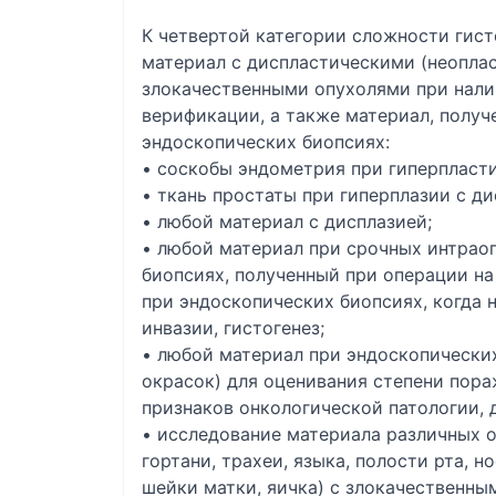
К четвертой категории сложности гист
материал с диспластическими (неопла
злокачественными опухолями при нал
верификации, а также материал, полу
эндоскопических биопсиях:
• соскобы эндометрия при гиперпласти
• ткань простаты при гиперплазии с ди
• любой материал с дисплазией;
• любой материал при срочных интрао
биопсиях, полученный при операции на 
при эндоскопических биопсиях, когда 
инвазии, гистогенез;
• любой материал при эндоскопически
окрасок) для оценивания степени пора
признаков онкологической патологии,
• исследование материала различных о
гортани, трахеи, языка, полости рта, 
шейки матки, яичка) с злокачественн