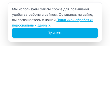
Уведомление об использовании cookie
Мы используем файлы cookie для повышения
удобства работы с сайтом. Оставаясь на сайте,
вы соглашаетесь с нашей
Политикой обработки
персональных данных
.
Принять
ВИТАЛАБ
Медицинский центр в Северске
Навигация
Главная
Прайс-лист
Врачи